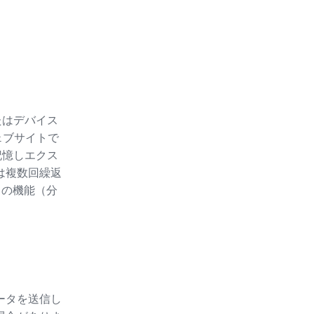
たはデバイス
ェブサイトで
記憶しエクス
たは複数回繰返
ースの機能（分
ータを送信し