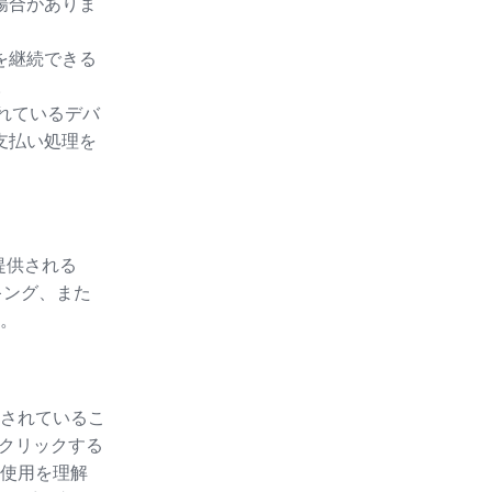
場合がありま
を継続できる
。
されているデバ
支払い処理を
提供される
キング、また
。
されているこ
をクリックする
使用を理解