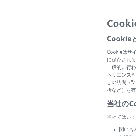
Cook
Cook
Cookie
に保存される
一般的に行わ
ペリエンスを
しの訪問（"パ
析など）を有
当社のCo
当社ではいく
問い合