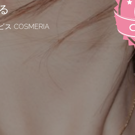
る
 COSMERIA